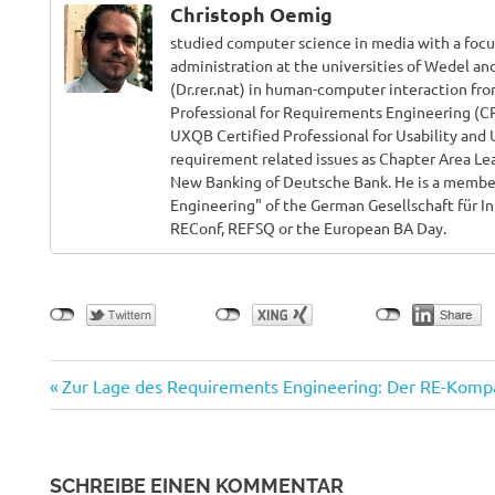
Christoph Oemig
studied computer science in media with a foc
administration at the universities of Wedel an
(Dr.rer.nat) in human-computer interaction fro
Professional for Requirements Engineering (CPR
UXQB Certified Professional for Usability and 
requirement related issues as Chapter Area Lea
New Banking of Deutsche Bank. He is a member
Engineering" of the German Gesellschaft für In
REConf, REFSQ or the European BA Day.
Vorheriger
Beitragsnavigation
Zur Lage des Requirements Engineering: Der RE-Komp
Beitrag:
SCHREIBE EINEN KOMMENTAR