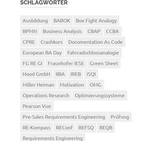
SCHLAGWÖRTER
Ausbildung
BABOK
Box Fight Analogy
BPMN
Business Analysis
CBAP
CCBA
CPRE
Crashkurs
Documentation As Code
European BA Day
Fahrradschlossanalogie
FG RE GI
Fraunhofer IESE
Green Sheet
Hood GmbH
IIBA
IREB
iSQI
Miller Heiman
Motivation
OMG
Operations Research
Optimierungssysteme
Pearson Vue
Pre-Sales Requirements Engineering
Prüfung
RE-Kompass
REConf
REFSQ
REQB
Requirements Engineering