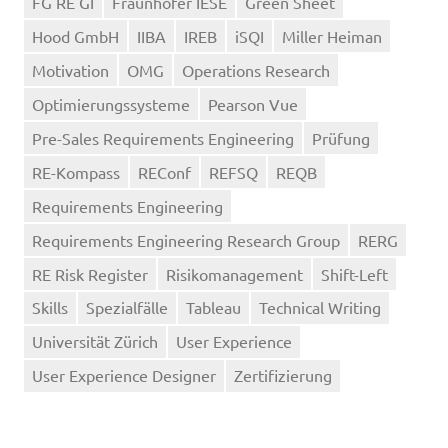
FG RE GI
Fraunhofer IESE
Green Sheet
Hood GmbH
IIBA
IREB
iSQI
Miller Heiman
Motivation
OMG
Operations Research
Optimierungssysteme
Pearson Vue
Pre-Sales Requirements Engineering
Prüfung
RE-Kompass
REConf
REFSQ
REQB
Requirements Engineering
Requirements Engineering Research Group
RERG
RE Risk Register
Risikomanagement
Shift-Left
Skills
Spezialfälle
Tableau
Technical Writing
Universität Zürich
User Experience
User Experience Designer
Zertifizierung