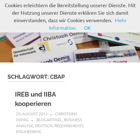
Zum
Cookies erleichtern die Bereitstellung unserer Dienste. Mit
Inhalt
der Nutzung unserer Dienste erklären Sie sich damit
MENÜ
springen
einverstanden, dass wir Cookies verwenden.
Mehr
Information.
OK
SCHLAGWORT:
CBAP
IREB und IIBA
kooperieren
29. AUGUST 2015
CHRISTOPH
OEMIG
BLOGARTIKEL
,
BUSINESS
ANALYSE
,
DEUTSCH
,
REQUIREMENTS
ENGINEERING