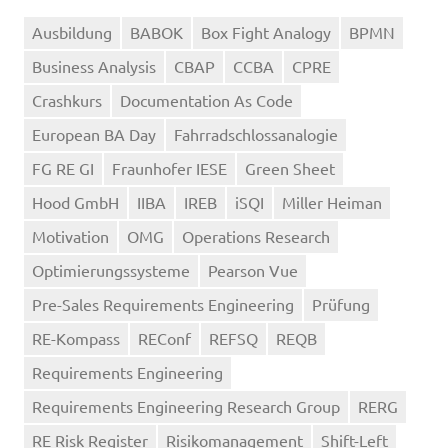
Ausbildung
BABOK
Box Fight Analogy
BPMN
Business Analysis
CBAP
CCBA
CPRE
Crashkurs
Documentation As Code
European BA Day
Fahrradschlossanalogie
FG RE GI
Fraunhofer IESE
Green Sheet
Hood GmbH
IIBA
IREB
iSQI
Miller Heiman
Motivation
OMG
Operations Research
Optimierungssysteme
Pearson Vue
Pre-Sales Requirements Engineering
Prüfung
RE-Kompass
REConf
REFSQ
REQB
Requirements Engineering
Requirements Engineering Research Group
RERG
RE Risk Register
Risikomanagement
Shift-Left