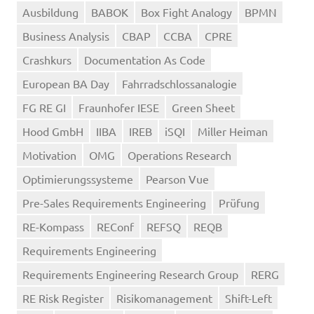
Ausbildung
BABOK
Box Fight Analogy
BPMN
Business Analysis
CBAP
CCBA
CPRE
Crashkurs
Documentation As Code
European BA Day
Fahrradschlossanalogie
FG RE GI
Fraunhofer IESE
Green Sheet
Hood GmbH
IIBA
IREB
iSQI
Miller Heiman
Motivation
OMG
Operations Research
Optimierungssysteme
Pearson Vue
Pre-Sales Requirements Engineering
Prüfung
RE-Kompass
REConf
REFSQ
REQB
Requirements Engineering
Requirements Engineering Research Group
RERG
RE Risk Register
Risikomanagement
Shift-Left