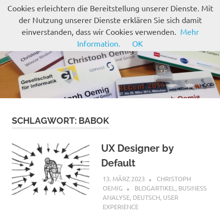
Zum
Cookies erleichtern die Bereitstellung unserer Dienste. Mit
Inhalt
der Nutzung unserer Dienste erklären Sie sich damit
MENÜ
springen
einverstanden, dass wir Cookies verwenden.
Mehr
Information.
OK
SCHLAGWORT:
BABOK
UX Designer by
Default
13. MÄRZ 2023
CHRISTOPH
OEMIG
BLOGARTIKEL
,
BUSINESS
ANALYSE
,
DEUTSCH
,
USER
EXPERIENCE