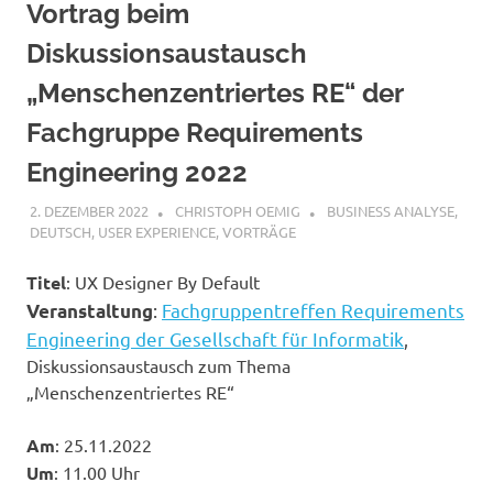
Vortrag beim
Diskussionsaustausch
„Menschenzentriertes RE“ der
Fachgruppe Requirements
Engineering 2022
2. DEZEMBER 2022
CHRISTOPH OEMIG
BUSINESS ANALYSE
,
DEUTSCH
,
USER EXPERIENCE
,
VORTRÄGE
Titel
: UX Designer By Default
:
Fachgruppentreffen Requirements
Veranstaltung
Engineering der Gesellschaft für Informatik
,
Diskussionsaustausch zum Thema
„Menschenzentriertes RE“
Am
: 25.11.2022
Um
: 11.00 Uhr