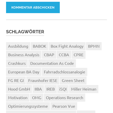
SCHLAGWÖRTER
Ausbildung
BABOK
Box Fight Analogy
BPMN
Business Analysis
CBAP
CCBA
CPRE
Crashkurs
Documentation As Code
European BA Day
Fahrradschlossanalogie
FG RE GI
Fraunhofer IESE
Green Sheet
Hood GmbH
IIBA
IREB
iSQI
Miller Heiman
Motivation
OMG
Operations Research
Optimierungssysteme
Pearson Vue