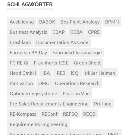
SCHLAGWÖRTER
Ausbildung
BABOK
Box Fight Analogy
BPMN
Business Analysis
CBAP
CCBA
CPRE
Crashkurs
Documentation As Code
European BA Day
Fahrradschlossanalogie
FG RE GI
Fraunhofer IESE
Green Sheet
Hood GmbH
IIBA
IREB
iSQI
Miller Heiman
Motivation
OMG
Operations Research
Optimierungssysteme
Pearson Vue
Pre-Sales Requirements Engineering
Prüfung
RE-Kompass
REConf
REFSQ
REQB
Requirements Engineering
Requirements Engineering Research Group
RERG