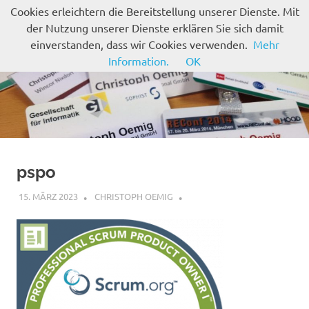
Zum
Cookies erleichtern die Bereitstellung unserer Dienste. Mit
Inhalt
der Nutzung unserer Dienste erklären Sie sich damit
MENÜ
springen
einverstanden, dass wir Cookies verwenden.
Mehr
Information.
OK
pspo
15. MÄRZ 2023
CHRISTOPH OEMIG