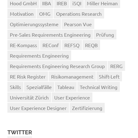
Hood GmbH
IIBA
IREB
iSQI
Miller Heiman
Motivation
OMG
Operations Research
Optimierungssysteme
Pearson Vue
Pre-Sales Requirements Engineering
Prüfung
RE-Kompass
REConf
REFSQ
REQB
Requirements Engineering
Requirements Engineering Research Group
RERG
RE Risk Register
Risikomanagement
Shift-Left
Skills
Spezialfälle
Tableau
Technical Writing
Universität Zürich
User Experience
User Experience Designer
Zertifizierung
TWITTER