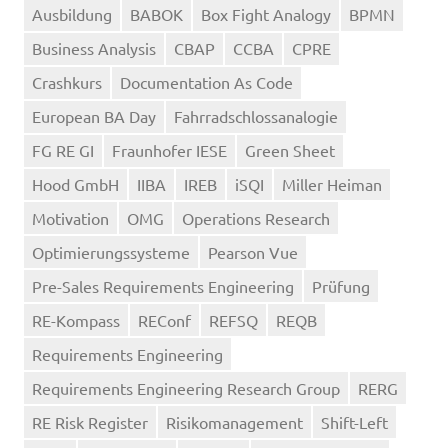
Ausbildung
BABOK
Box Fight Analogy
BPMN
Business Analysis
CBAP
CCBA
CPRE
Crashkurs
Documentation As Code
European BA Day
Fahrradschlossanalogie
FG RE GI
Fraunhofer IESE
Green Sheet
Hood GmbH
IIBA
IREB
iSQI
Miller Heiman
Motivation
OMG
Operations Research
Optimierungssysteme
Pearson Vue
Pre-Sales Requirements Engineering
Prüfung
RE-Kompass
REConf
REFSQ
REQB
Requirements Engineering
Requirements Engineering Research Group
RERG
RE Risk Register
Risikomanagement
Shift-Left